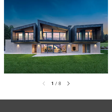
1
/
8